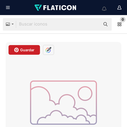
0
Guardar