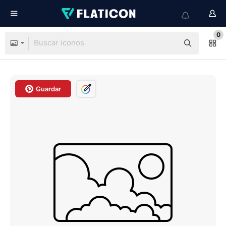
0
Guardar