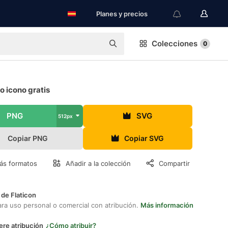
Planes y precios
Colecciones
0
 icono gratis
PNG
SVG
512px
Copiar PNG
Copiar SVG
ás formatos
Añadir a la colección
Compartir
 de Flaticon
ara uso personal o comercial con atribución.
Más información
ere atribución
¿Cómo atribuir?