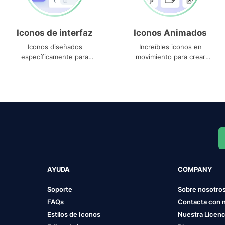
Iconos de interfaz
Iconos Animados
Iconos diseñados
Increíbles iconos en
específicamente para
movimiento para crear
interfaces
proyectos dinámicos
AYUDA
COMPANY
Soporte
Sobre nosotro
FAQs
Contacta con 
Estilos de Iconos
Nuestra Licenc