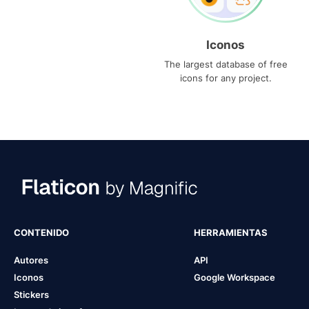
Iconos
The largest database of free
icons for any project.
CONTENIDO
HERRAMIENTAS
Autores
API
Iconos
Google Workspace
Stickers