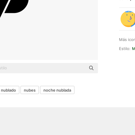
Más ico
Estilo:
M
nublado
nubes
noche nublada