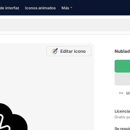
de interfaz
Iconos animados
Más
Editar icono
Nublado
M
Licencia
Gratis p
Se requi