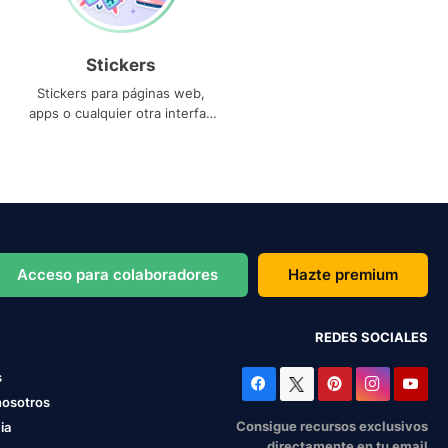
Stickers
Stickers para páginas web,
apps o cualquier otra interfaz
que necesites
Acceso para colaboradores
Hazte premium
REDES SOCIALES
s
nosotros
Consigue recursos exclusivos
ia
directamente en tu email