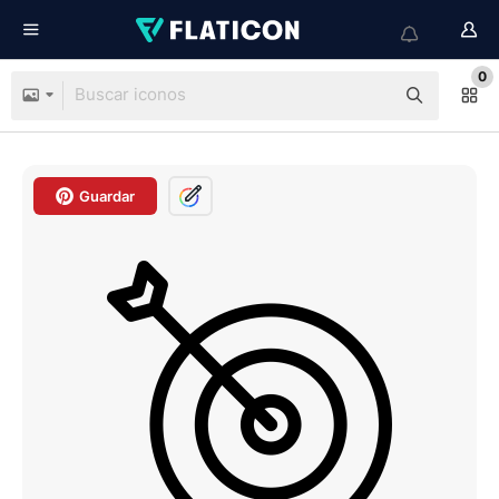
0
Guardar