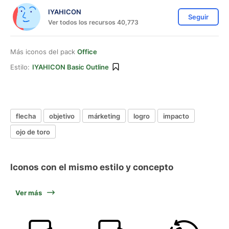
IYAHICON
Seguir
Ver todos los recursos 40,773
Más iconos del pack
Office
Estilo:
IYAHICON Basic Outline
flecha
objetivo
márketing
logro
impacto
ojo de toro
Iconos con el mismo estilo y concepto
Ver más