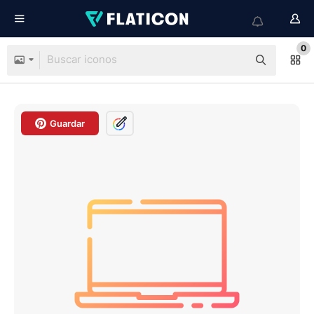
0
Guardar