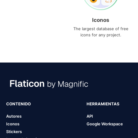
Iconos
The largest database of free
icons for any project.
CONTENIDO
HERRAMIENTAS
Autores
API
Iconos
Google Workspace
Stickers