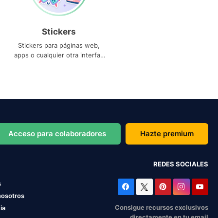
Stickers
Stickers para páginas web,
apps o cualquier otra interfaz
que necesites
Acceso para colaboradores
Hazte premium
REDES SOCIALES
s
nosotros
Consigue recursos exclusivos
ia
directamente en tu email