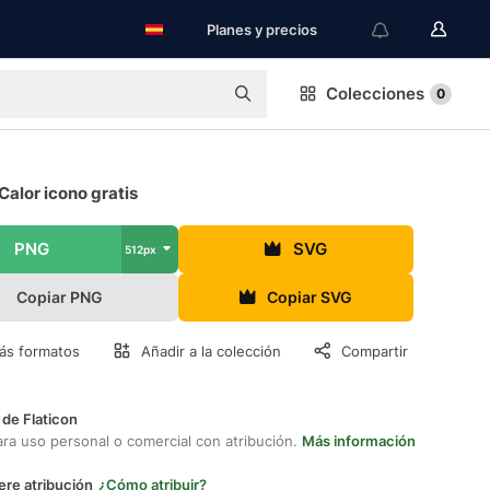
Planes y precios
Colecciones
0
Calor icono gratis
PNG
SVG
512px
Copiar PNG
Copiar SVG
ás formatos
Añadir a la colección
Compartir
 de Flaticon
ara uso personal o comercial con atribución.
Más información
ere atribución
¿Cómo atribuir?