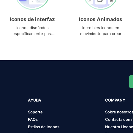
Iconos de interfaz
Iconos Animados
Iconos diseñados
Increíbles iconos en
específicamente para
movimiento para crear
interfaces
proyectos dinámicos
AYUDA
COMPANY
Soporte
Sobre nosotro
FAQs
Contacta con 
Estilos de Iconos
Nuestra Licenc