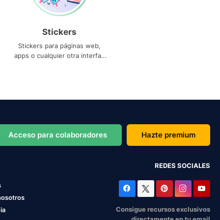
Stickers
Stickers para páginas web,
apps o cualquier otra interfaz
que necesites
Acceso para colaboradores
Hazte premium
REDES SOCIALES
s
nosotros
Consigue recursos exclusivos
ia
directamente en tu email