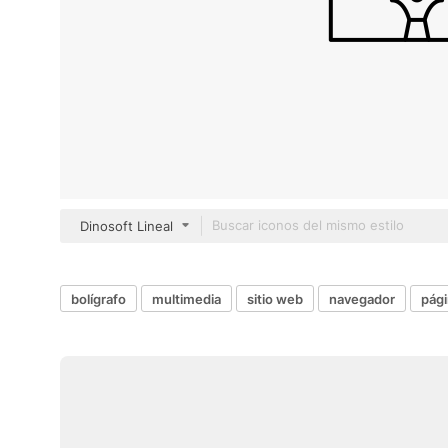
Dinosoft Lineal
bolígrafo
multimedia
sitio web
navegador
pág