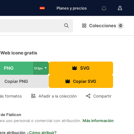
Planes y precios
Colecciones
0
 Web icono gratis
PNG
SVG
512px
Copiar PNG
Copiar SVG
ás formatos
Añadir a la colección
Compartir
 de Flaticon
ara uso personal o comercial con atribución.
Más información
ere atribución
¿Cómo atribuir?