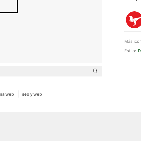
Más ico
Estilo:
D
ina web
seo y web