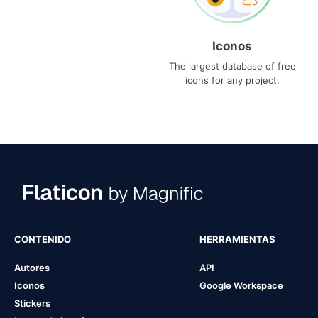
Iconos
The largest database of free
icons for any project.
CONTENIDO
HERRAMIENTAS
Autores
API
Iconos
Google Workspace
Stickers