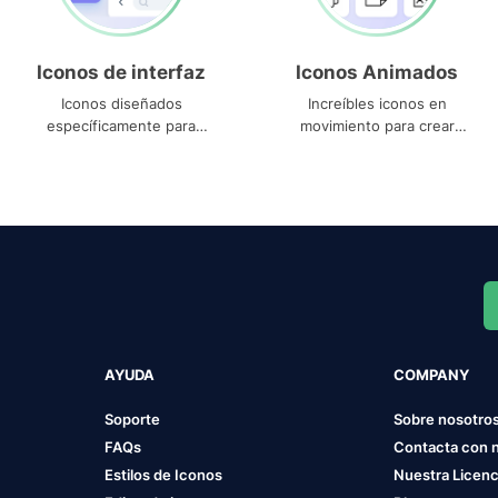
Iconos de interfaz
Iconos Animados
Iconos diseñados
Increíbles iconos en
específicamente para
movimiento para crear
interfaces
proyectos dinámicos
AYUDA
COMPANY
Soporte
Sobre nosotro
FAQs
Contacta con 
Estilos de Iconos
Nuestra Licenc