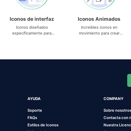
Iconos de interfaz
Iconos Animados
Iconos diseñados
Increíbles iconos en
específicamente para
movimiento para crear
interfaces
proyectos dinámicos
AYUDA
COMPANY
Soporte
Sobre nosotro
FAQs
Contacta con 
Estilos de Iconos
Nuestra Licenc