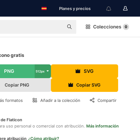
Planes y precios
Colecciones
0
cono gratis
PNG
SVG
512px
Copiar PNG
Copiar SVG
ás formatos
Añadir a la colección
Compartir
 de Flaticon
ara uso personal o comercial con atribución.
Más información
ere atribución
¿Cómo atribuir?