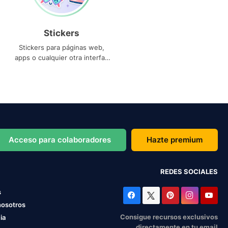
Stickers
Stickers para páginas web,
apps o cualquier otra interfaz
que necesites
Acceso para colaboradores
Hazte premium
REDES SOCIALES
s
nosotros
Consigue recursos exclusivos
ia
directamente en tu email