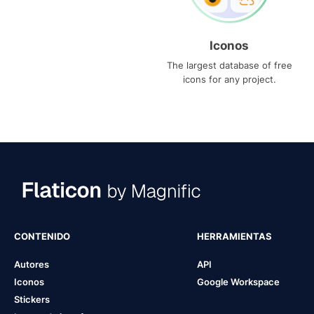
Iconos
The largest database of free
icons for any project.
CONTENIDO
HERRAMIENTAS
Autores
API
Iconos
Google Workspace
Stickers