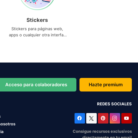
Stickers
Stickers para páginas web,
apps o cualquier otra interfaz
que necesites
Acceso para colaboradores
Hazte premium
REDES SOCIALES
s
nosotros
Consigue recursos exclusivos
ia
directamente en tu email