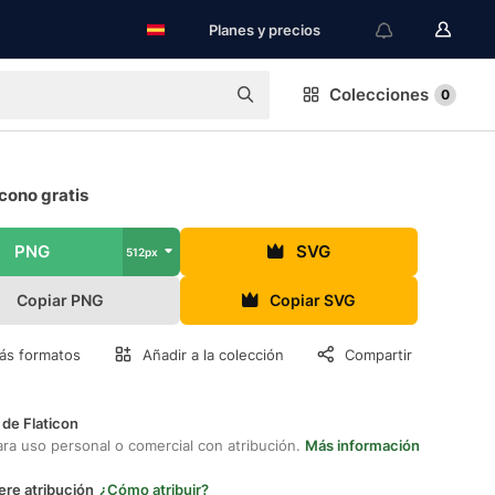
Planes y precios
Colecciones
0
icono gratis
PNG
SVG
512px
Copiar PNG
Copiar SVG
ás formatos
Añadir a la colección
Compartir
 de Flaticon
ara uso personal o comercial con atribución.
Más información
ere atribución
¿Cómo atribuir?