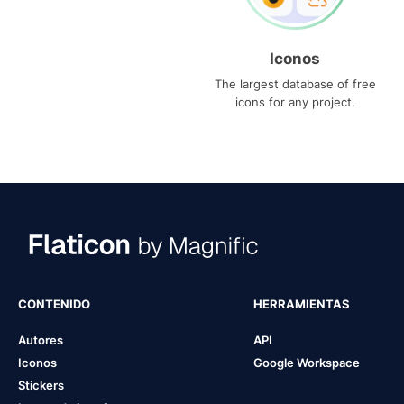
Iconos
The largest database of free
icons for any project.
CONTENIDO
HERRAMIENTAS
Autores
API
Iconos
Google Workspace
Stickers