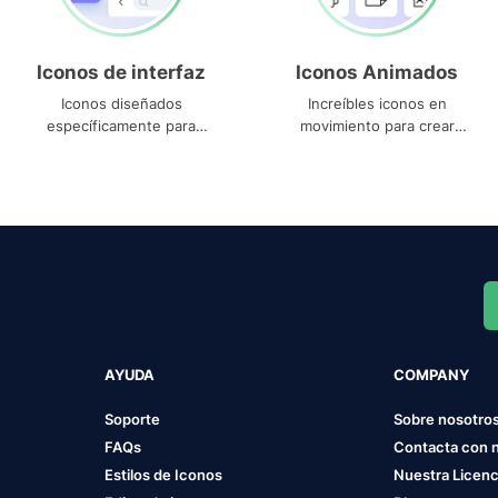
Iconos de interfaz
Iconos Animados
Iconos diseñados
Increíbles iconos en
específicamente para
movimiento para crear
interfaces
proyectos dinámicos
AYUDA
COMPANY
Soporte
Sobre nosotro
FAQs
Contacta con 
Estilos de Iconos
Nuestra Licenc