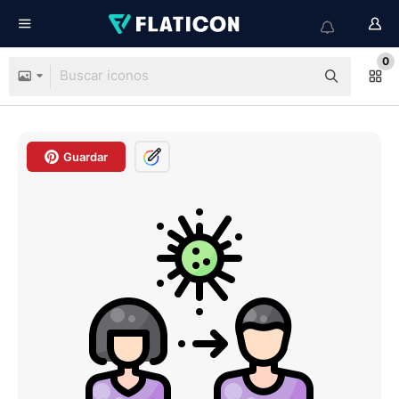
0
Guardar