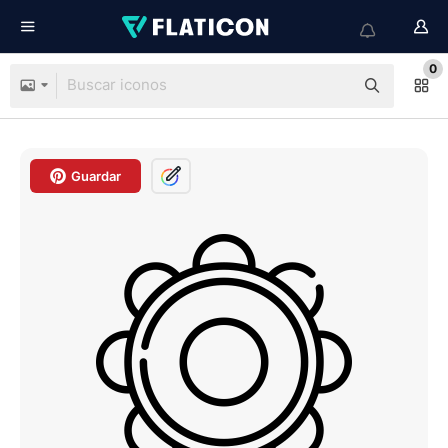
0
Guardar