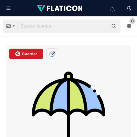
0
Guardar