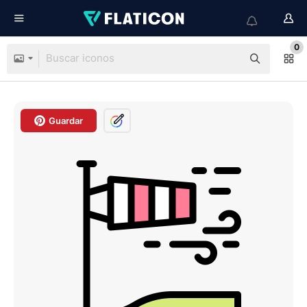
0
Guardar