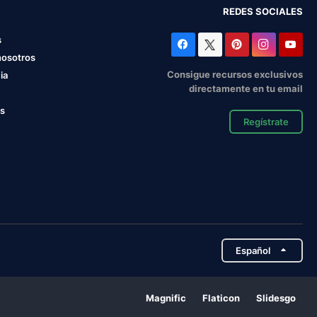
REDES SOCIALES
s
nosotros
Consigue recursos exclusivos
ia
directamente en tu email
os
Regístrate
Español
Magnific
Flaticon
Slidesgo