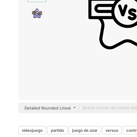
Detailed Rounded Lineal
videojuego
partido
juego de azar
versus
contr