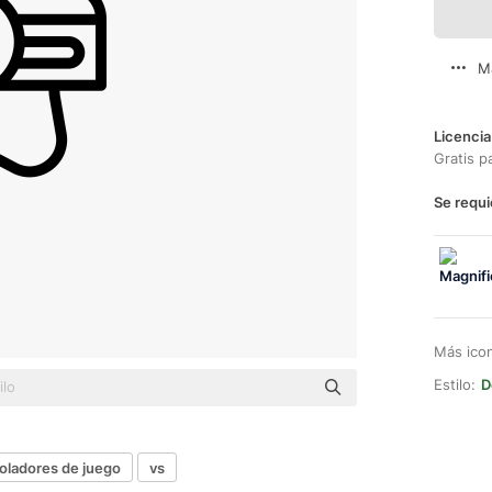
M
Licencia
Gratis p
Se requi
Más ico
Estilo:
D
oladores de juego
vs