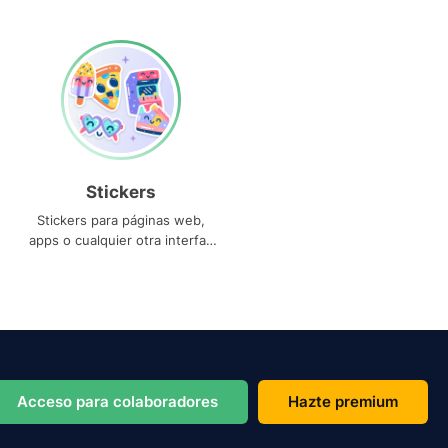
Stickers
Stickers para páginas web,
apps o cualquier otra interfaz
que necesites
Acceso para colaboradores
Hazte premium