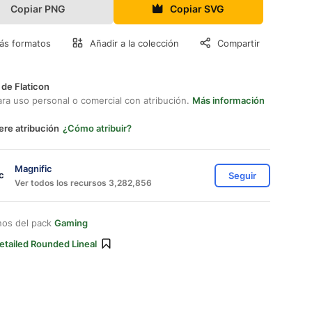
Copiar PNG
Copiar SVG
ás formatos
Añadir a la colección
Compartir
 de Flaticon
ara uso personal o comercial con atribución.
Más información
ere atribución
¿Cómo atribuir?
Magnific
Seguir
Ver todos los recursos 3,282,856
nos del pack
Gaming
etailed Rounded Lineal