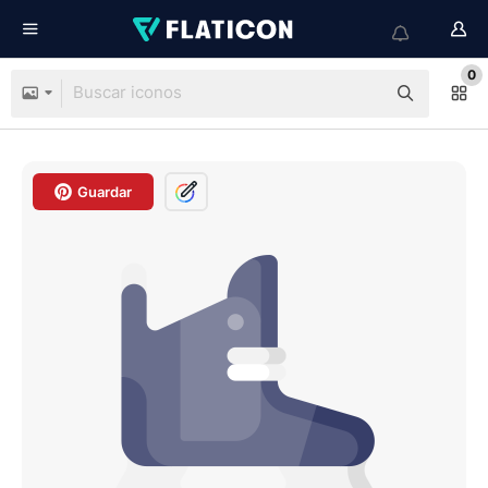
0
Guardar