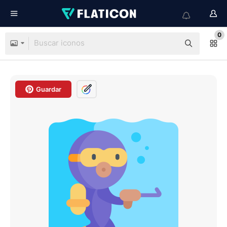
0
Guardar