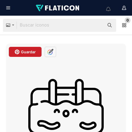
0
Guardar