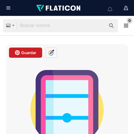
0
Guardar