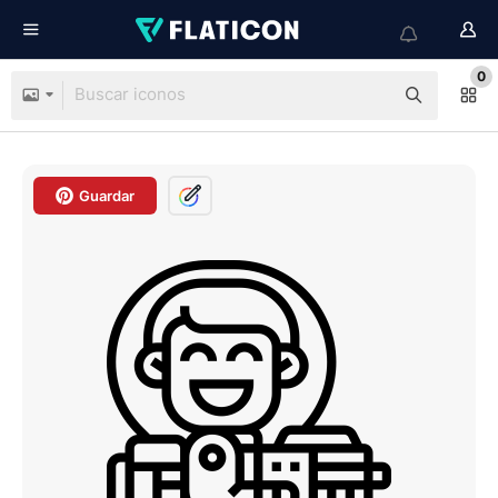
0
Guardar