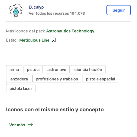
Eucalyp
Seguir
Ver todos los recursos 194,078
Más iconos del pack
Astronautics Technology
Estilo:
Meticulous Line
arma
pistola
astronave
ciencia ficción
lanzadera
profesiones y trabajos
pistola espacial
pistola laser
Iconos con el mismo estilo y concepto
Ver más