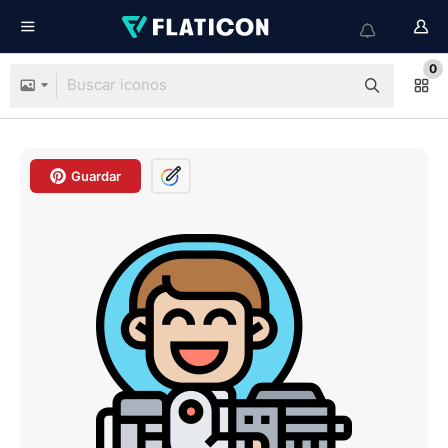
0
Guardar