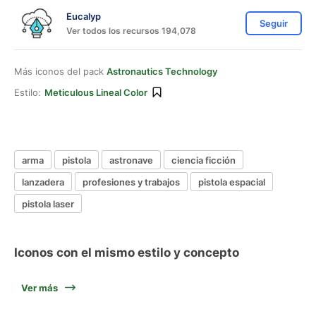
Eucalyp
Seguir
Ver todos los recursos 194,078
Más iconos del pack
Astronautics Technology
Estilo:
Meticulous Lineal Color
arma
pistola
astronave
ciencia ficción
lanzadera
profesiones y trabajos
pistola espacial
pistola laser
Iconos con el mismo estilo y concepto
Ver más