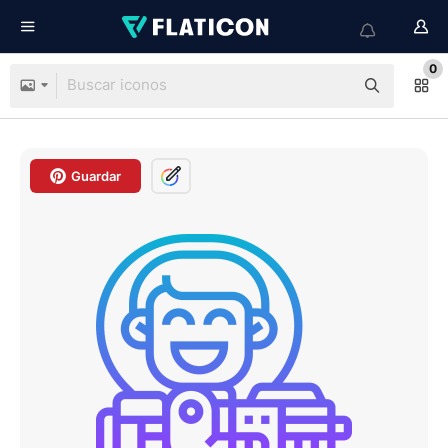
0
Guardar