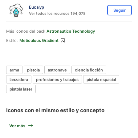
Eucalyp
Seguir
Ver todos los recursos 194,078
Más iconos del pack
Astronautics Technology
Estilo:
Meticulous Gradient
arma
pistola
astronave
ciencia ficción
lanzadera
profesiones y trabajos
pistola espacial
pistola laser
Iconos con el mismo estilo y concepto
Ver más