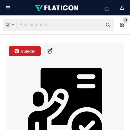
0
Guardar