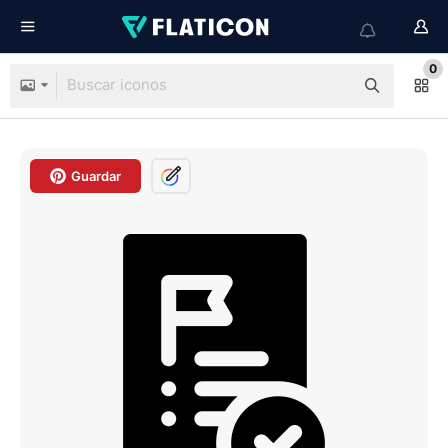
0
Guardar