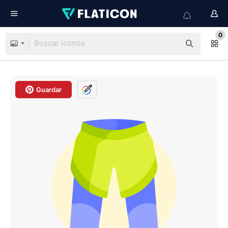
0
Guardar