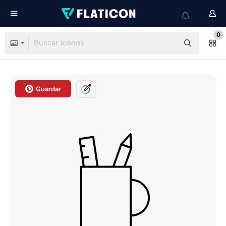
0
Guardar