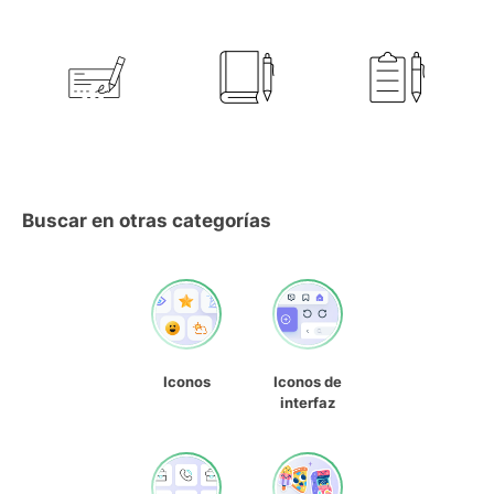
Buscar en otras categorías
Iconos
Iconos de
interfaz