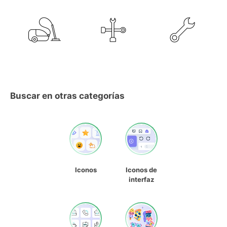
Buscar en otras categorías
Iconos
Iconos de
interfaz