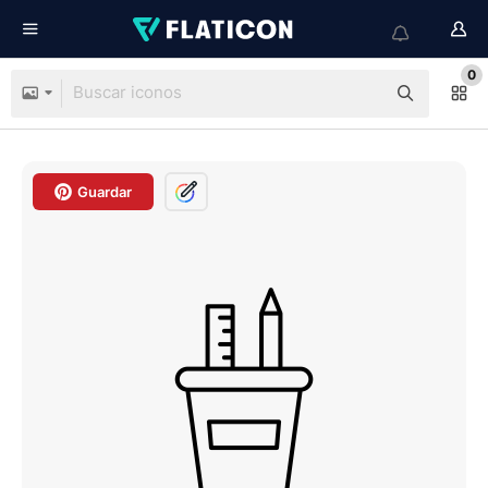
0
Guardar