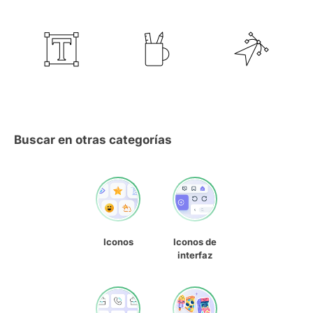
Buscar en otras categorías
Iconos
Iconos de
interfaz