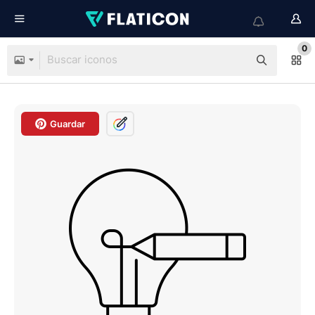
0
Guardar