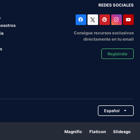
REDES SOCIALES
s
nosotros
Consigue recursos exclusivos
ia
directamente en tu email
os
Regístrate
Español
Magnific
Flaticon
Slidesgo