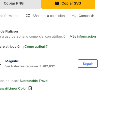
Copiar PNG
Copiar SVG
ás formatos
Añadir a la colección
Compartir
 de Flaticon
ara uso personal o comercial con atribución.
Más información
ere atribución
¿Cómo atribuir?
Magnific
Seguir
Ver todos los recursos 3,282,832
nos del pack
Sustainable Travel
awaii Lineal Color