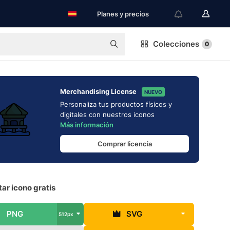
Planes y precios
Colecciones
0
Merchandising License
NUEVO
Personaliza tus productos físicos y
digitales con nuestros iconos
Más información
Comprar licencia
ar icono gratis
PNG
SVG
512px