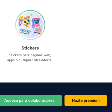
Stickers
Stickers para páginas web,
apps o cualquier otra interfaz
que necesites
Acceso para colaboradores
Hazte premium