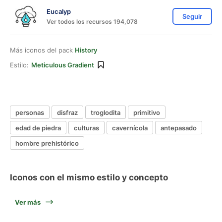
Eucalyp
Seguir
Ver todos los recursos 194,078
Más iconos del pack
History
Estilo:
Meticulous Gradient
personas
disfraz
troglodita
primitivo
edad de piedra
culturas
cavernícola
antepasado
hombre prehistórico
Iconos con el mismo estilo y concepto
Ver más