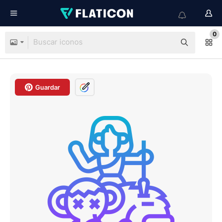
0
Guardar