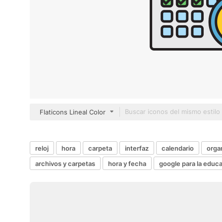
Flaticons Lineal Color
reloj
hora
carpeta
interfaz
calendario
orga
archivos y carpetas
hora y fecha
google para la educ