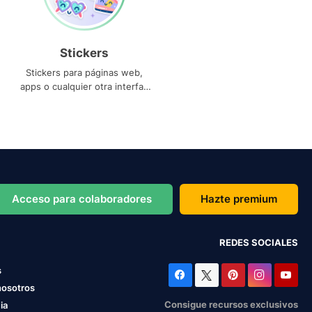
Stickers
Stickers para páginas web,
apps o cualquier otra interfaz
que necesites
Acceso para colaboradores
Hazte premium
REDES SOCIALES
s
nosotros
Consigue recursos exclusivos
ia