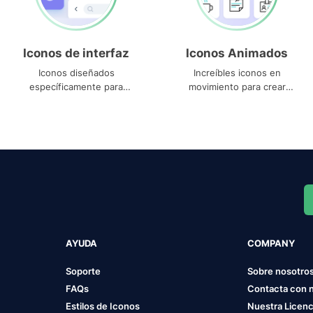
Iconos de interfaz
Iconos Animados
Iconos diseñados
Increíbles iconos en
específicamente para
movimiento para crear
interfaces
proyectos dinámicos
AYUDA
COMPANY
Soporte
Sobre nosotro
FAQs
Contacta con 
Estilos de Iconos
Nuestra Licenc