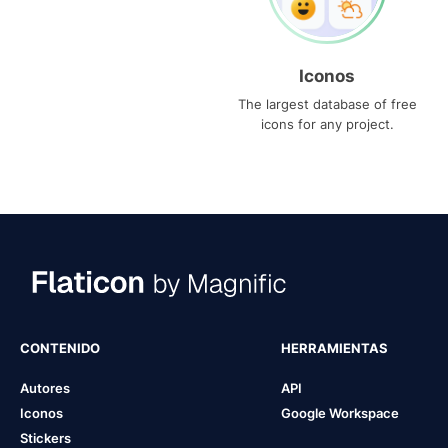
Iconos
The largest database of free
icons for any project.
CONTENIDO
HERRAMIENTAS
Autores
API
Iconos
Google Workspace
Stickers