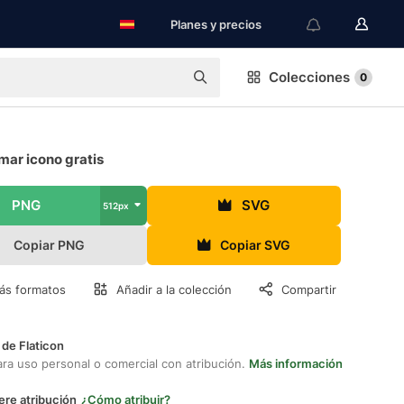
Planes y precios
Colecciones
0
mar icono gratis
PNG
SVG
512px
Copiar PNG
Copiar SVG
ás formatos
Añadir a la colección
Compartir
 de Flaticon
ara uso personal o comercial con atribución.
Más información
ere atribución
¿Cómo atribuir?