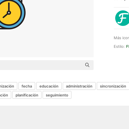
Más ico
Estilo:
F
nización
fecha
educación
administración
sincronización
ación
planificación
seguimiento