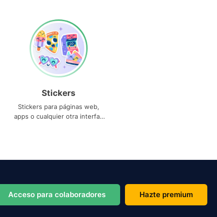
Stickers
Stickers para páginas web,
apps o cualquier otra interfaz
que necesites
Acceso para colaboradores
Hazte premium