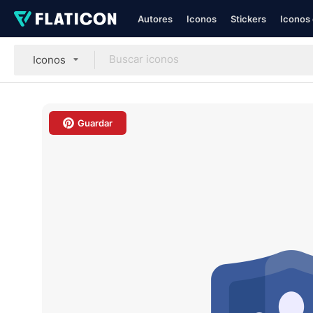
Autores
Iconos
Stickers
Iconos 
Iconos
Guardar