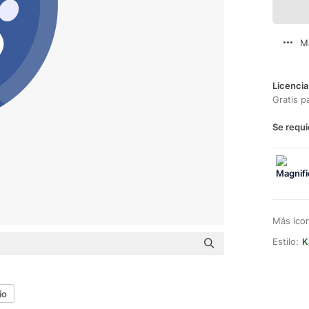
M
Licencia
Gratis p
Se requi
Más ico
Estilo:
K
io