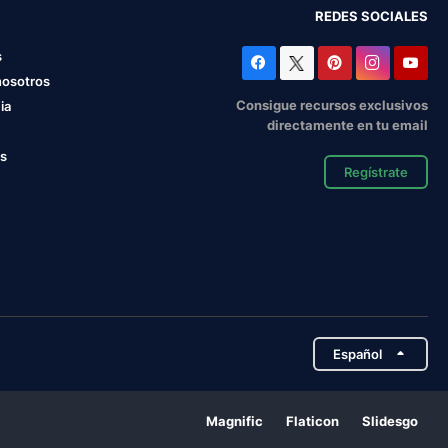
REDES SOCIALES
s
nosotros
Consigue recursos exclusivos
ia
directamente en tu email
os
Regístrate
Español
Magnific
Flaticon
Slidesgo