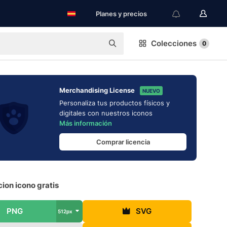
Planes y precios
Colecciones
0
Merchandising License
NUEVO
Personaliza tus productos físicos y
digitales con nuestros iconos
Más información
Comprar licencia
ion icono gratis
PNG
SVG
512px