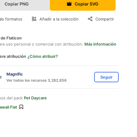
Copiar PNG
Copiar SVG
ás formatos
Añadir a la colección
Compartir
 de Flaticon
ara uso personal o comercial con atribución.
Más información
ere atribución
¿Cómo atribuir?
Magnific
Seguir
Ver todos los recursos 3,282,856
nos del pack
Pet Daycare
awaii Flat