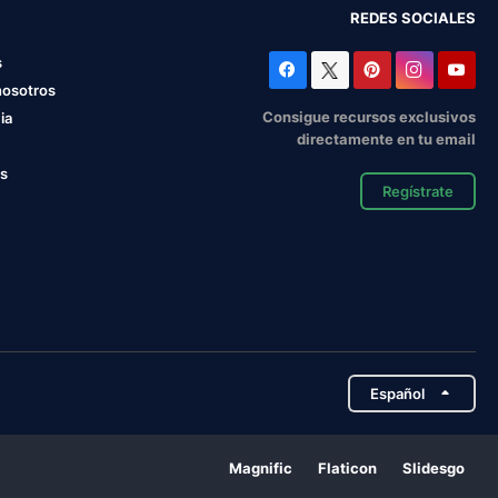
REDES SOCIALES
s
nosotros
Consigue recursos exclusivos
ia
directamente en tu email
os
Regístrate
Español
Magnific
Flaticon
Slidesgo