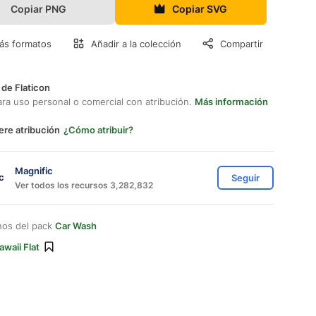
Copiar PNG
Copiar SVG
ás formatos
Añadir a la colección
Compartir
 de Flaticon
ara uso personal o comercial con atribución.
Más información
ere atribución
¿Cómo atribuir?
Magnific
Seguir
Ver todos los recursos 3,282,832
nos del pack
Car Wash
awaii Flat