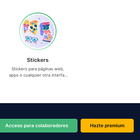
Stickers
Stickers para páginas web,
apps o cualquier otra interfaz
que necesites
Acceso para colaboradores
Hazte premium