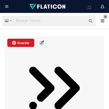
0
Guardar