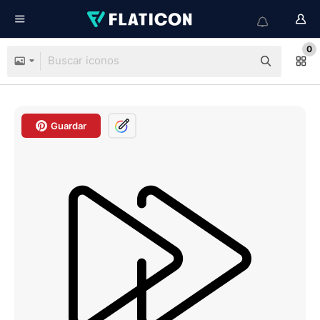
0
Guardar