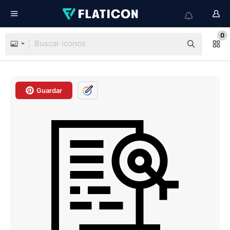
0
Guardar