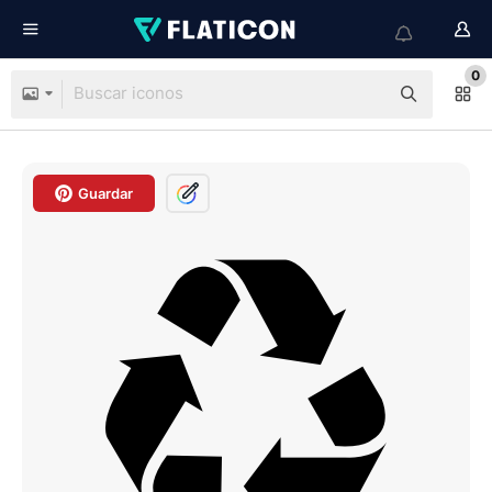
0
Guardar