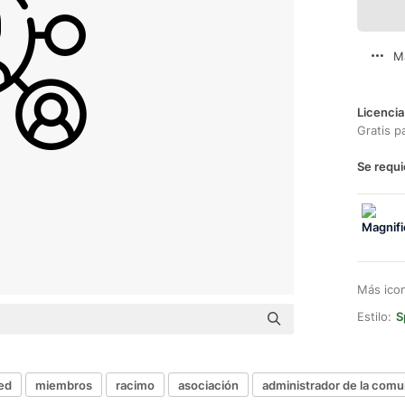
M
Licencia
Gratis p
Se requi
Más ico
Estilo:
S
ed
miembros
racimo
asociación
administrador de la com