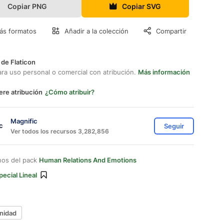
Copiar PNG
Copiar SVG
ás formatos
Añadir a la colección
Compartir
 de Flaticon
ara uso personal o comercial con atribución.
Más información
ere atribución
¿Cómo atribuir?
Magnific
Seguir
Ver todos los recursos 3,282,856
nos del pack
Human Relations And Emotions
pecial Lineal
unidad