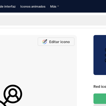
de interfaz
Iconos animados
Más
Editar icono
Red ico