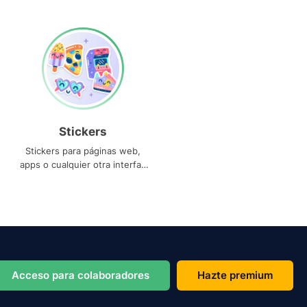
Stickers
Stickers para páginas web,
apps o cualquier otra interfaz
que necesites
Acceso para colaboradores
Hazte premium