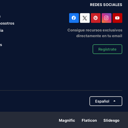
REDES SOCIALES
s
nosotros
Consigue recursos exclusivos
ia
directamente en tu email
os
Regístrate
Español
Magnific
Flaticon
Slidesgo