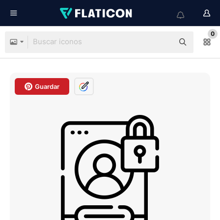
0
Guardar