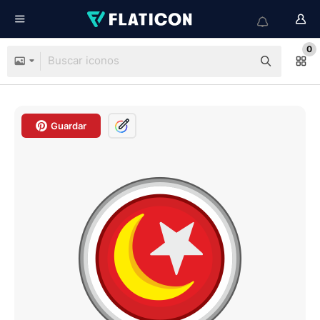
0
Guardar