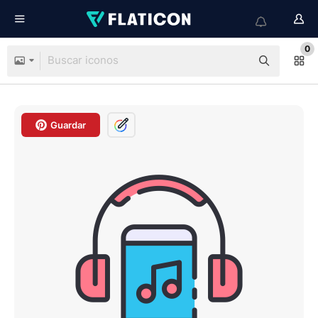
0
Guardar