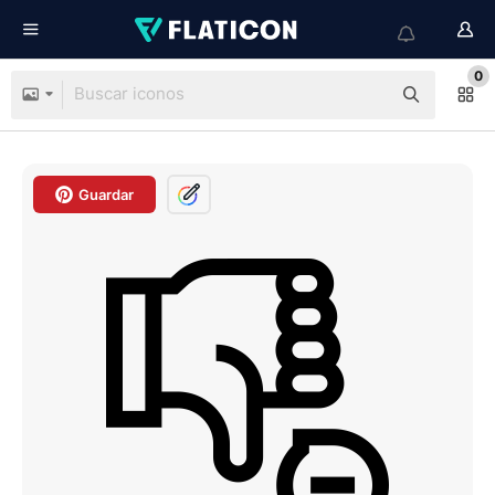
0
Guardar