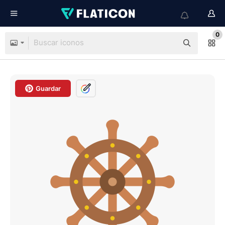
0
Guardar