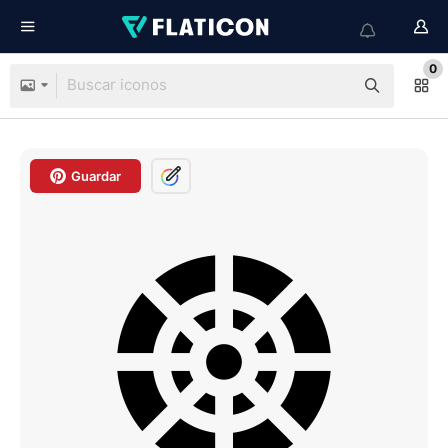
0
Guardar