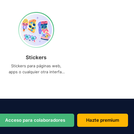
Stickers
Stickers para páginas web,
apps o cualquier otra interfaz
que necesites
Acceso para colaboradores
Hazte premium