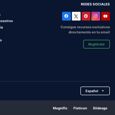
REDES SOCIALES
s
nosotros
Consigue recursos exclusivos
ia
directamente en tu email
os
Regístrate
Español
Magnific
Flaticon
Slidesgo