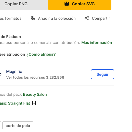
Copiar PNG
Copiar SVG
ás formatos
Añadir a la colección
Compartir
 de Flaticon
ara uso personal o comercial con atribución.
Más información
ere atribución
¿Cómo atribuir?
Magnific
Seguir
Ver todos los recursos 3,282,856
nos del pack
Beauty Salon
asic Straight Flat
corte de pelo