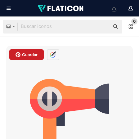
0
Guardar