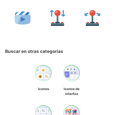
Buscar en otras categorías
Iconos
Iconos de
interfaz