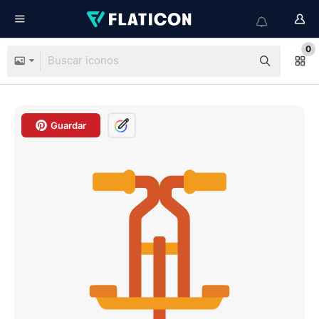
0
Guardar