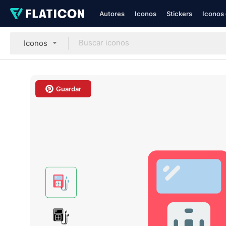
Autores
Iconos
Stickers
Iconos 
Iconos
Guardar