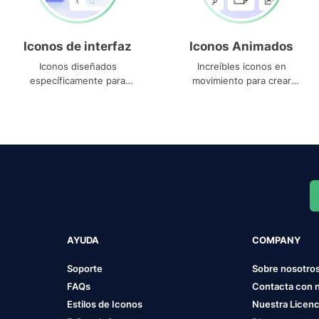
Iconos de interfaz
Iconos Animados
Iconos diseñados
Increíbles iconos en
específicamente para
movimiento para crear
interfaces
proyectos dinámicos
AYUDA
COMPANY
Soporte
Sobre nosotro
FAQs
Contacta con 
Estilos de Iconos
Nuestra Licenc