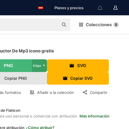
Planes y precios
Colecciones
0
uctor De Mp3 icono gratis
PNG
SVG
512px
Copiar PNG
Copiar SVG
ás formatos
Añadir a la colección
Compartir
 de Flaticon
ara uso personal o comercial con atribución.
Más información
ere atribución
¿Cómo atribuir?