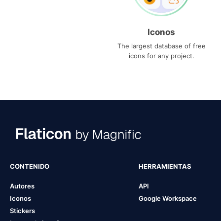
Iconos
The largest database of free
icons for any project.
CONTENIDO
HERRAMIENTAS
Autores
API
Iconos
Google Workspace
Stickers