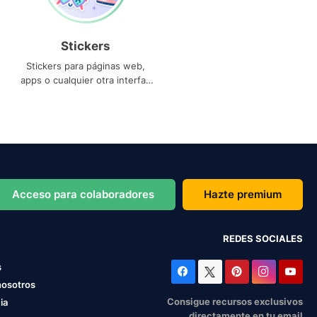
Stickers
Stickers para páginas web,
apps o cualquier otra interfaz
que necesites
Acceso para colaboradores
Hazte premium
REDES SOCIALES
s
nosotros
Consigue recursos exclusivos
ia
directamente en tu email