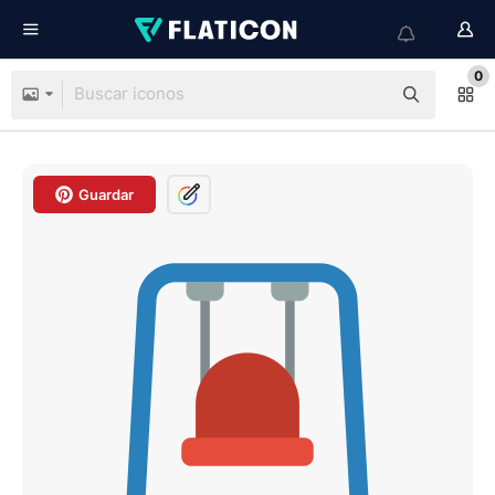
0
Guardar