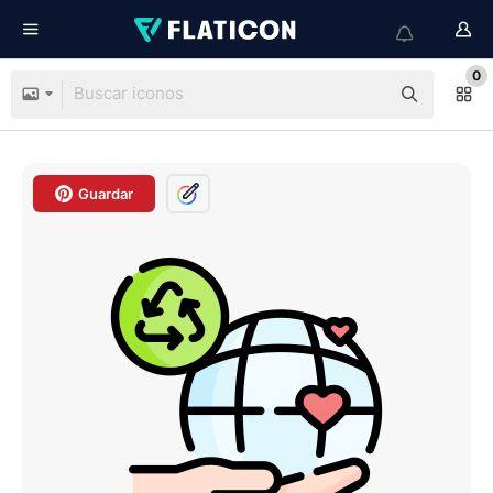
0
Guardar