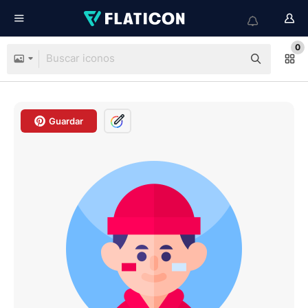
0
Guardar